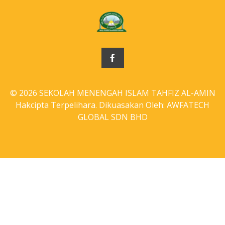
© 2026 SEKOLAH MENENGAH ISLAM TAHFIZ AL-AMIN
Hakcipta Terpelihara. Dikuasakan Oleh: AWFATECH
GLOBAL SDN BHD